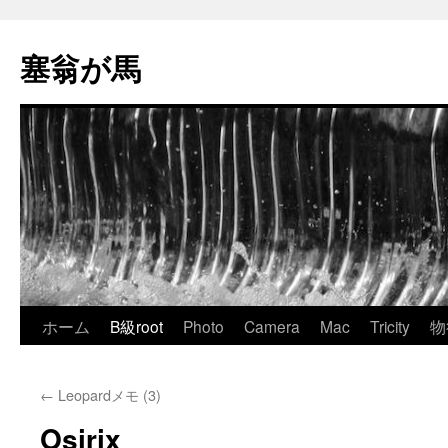
塞翁が馬
Skip
ホーム
B級root
Photo
Camera
Mac
Tricity
物
to
←
Leopardメモ (3)
content
Osirix