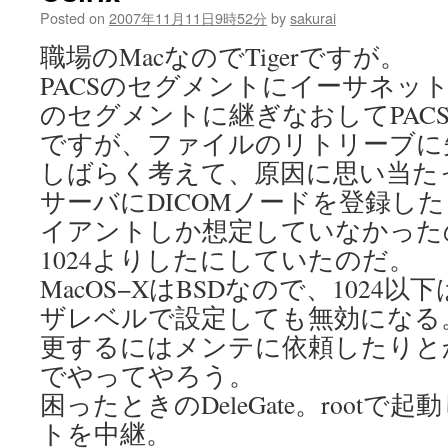
Posted on
2007年11月11日9時52分
by
sakurai
職場のMacなのでTigerですが。
PACSのセグメントにイーサネット
のセグメントに継ぎなおしてPAC
ですが、ファイルのリトリーブに
しばらく考えて、原因に思い当た
サーバにDICOMノードを登録したと
イアントしか想定していなかった
1024よりしたにしていたのだ。
MacOS−XはBSDなので、1024
ザレベルで設定しても無効になる
更するにはメンテに依頼したりと
でやってやろう。
困ったときのDeleGate。rootで起動
トを中継。