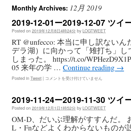
12月 2019
Monthly Archives:
2019-12-01ー2019-12-07
Posted on
2019年12月8日4時24分
by
LOGTWEET
RT @unfecco: 本当に申し訳
デラ湖）に向かって「雉打ち」し
しまった。 https://t.co/WPHezD9X1P 0
05 来年の学 …
Continue reading
→
2019-
Posted in
Tweet
|
コメントを受け付けていません
12-
01
ー
2019-11-24ー2019-11-30
2019-
12-
Posted on
2019年12月1日1時52分
by
LOGTWEET
07
OM-D、だいぶ理解がすすんだ。
ツ
イ
L・Fnなどよくわからないものが
ー