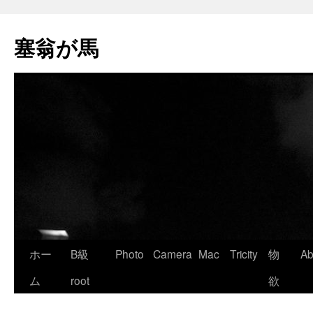
塞翁が馬
Skip
ホー
B級
Photo
Camera
Mac
Tricity
物
Ab
to
ム
root
欲
content