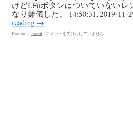
けどLFnボタンはついていないレ
ト
の
なり難儀した。 14:50:31, 2019-11-2
ま
reading
→
と
め
2019-
Posted in
Tweet
|
コメントを受け付けていません
は
11-
24
ー
2019-
11-
30
ツ
イ
ー
ト
の
ま
と
め
は