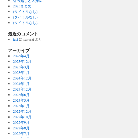
引っ越しと大掃除
2025まとめ
(タイトルなし)
(タイトルなし)
(タイトルなし)
最近のコメント
test
に
sakurai
より
アーカイブ
2026年4月
2025年12月
2025年3月
2025年1月
2024年12月
2024年1月
2023年12月
2023年6月
2023年3月
2023年1月
2022年12月
2022年10月
2022年9月
2022年8月
2022年7月