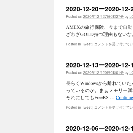
2020-12-20ー2020-
Posted on
2020年12月27日0時27分
by
L
AMEXの旅行保険、今まで自
ざわざGOLD持つ理由もないな。解約する
2020-
Posted in
Tweet
|
コメントを受け付けて
12-
20
ー
2020-12-13ー2020-
2020-
12-
Posted on
2020年12月20日0時01分
by
L
26
ツ
長らくWindowsから離れてい
イ
っているのか。まぁメモリー満載すると
ー
それにしてもFreeBS …
Continue
ト
の
2020-
Posted in
Tweet
|
コメントを受け付けて
ま
12-
と
13
め
ー
は
2020-12-06ー2020-
2020-