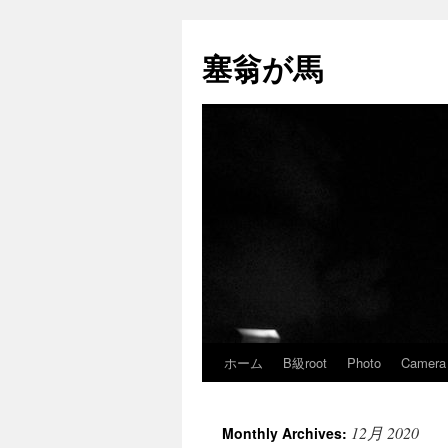
塞翁が馬
ホーム
B級root
Photo
Camera
Skip
to
12月 2020
Monthly Archives:
content