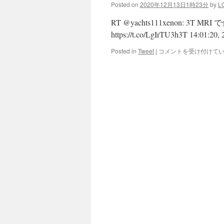
12-
Posted on
2020年12月13日1時23分
by
L
19
ツ
RT @yachts111xenon: 
イ
https://t.co/LgIrTU3h3T 14:01:20,
ー
ト
2020-
Posted in
Tweet
|
コメントを受け付けて
の
12-
ま
06
と
ー
め
2020-
は
12-
12
ツ
イ
ー
ト
の
ま
と
め
は