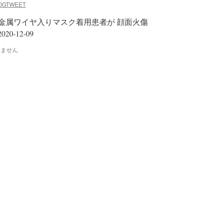
OGTWEET
3T MRI で金属ワイヤ入りマスク着用患者が 顔面火傷
 2020-12-09
いません