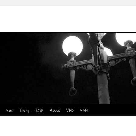
Mac
Tricity
物欲
About
VN5
VM4