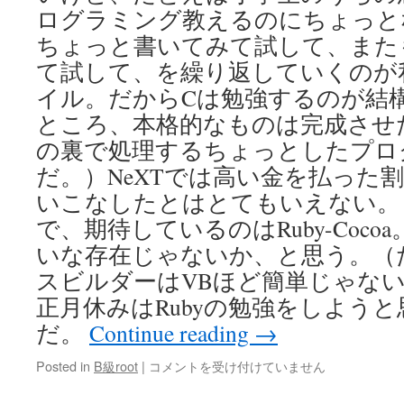
ログラミング教えるのにちょっと
ちょっと書いてみて試して、また
て試して、を繰り返していくのが
イル。だからCは勉強するのが結
ところ、本格的なものは完成させた
の裏で処理するちょっとしたプロ
だ。）NeXTでは高い金を払った
いこなしたとはとてもいえない。
で、期待しているのはRuby-Coco
いな存在じゃないか、と思う。（
スビルダーはVBほど簡単じゃな
正月休みはRubyの勉強をしよう
だ。
Continue reading
→
開
Posted in
B級root
|
コメントを受け付けていません
発
環