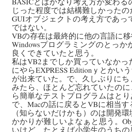
BASICとはかなり考え方が変わるの
じった程度では結構難しかったの
GUIオブジェクトの考え方であって
ではない。
VBの存在は最終的に他の言語に
Windowsプログラミングのとっ
良くできていたと思う。
私はVB2までしか買っていなか
にやらEXPRESS Editionｙと
が出来ていた。で、久しぶりにち
みたら、ほとんど忘れていたのに、
ら簡単なテストプログラムはとり
で、Macの話に戻るとVBに相当
（知らないだけかも）のは開発環
かかりが難しいよなぁと思う。Obje
いけど、たとえば小学生のうちの