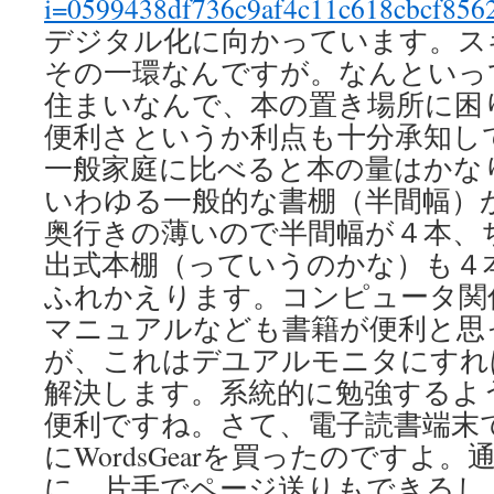
i=0599438df736c9af4c11c618cbcf856
デジタル化に向かっています。スキ
その一環なんですが。なんといっ
住まいなんで、本の置き場所に困
便利さというか利点も十分承知し
一般家庭に比べると本の量はかな
いわゆる一般的な書棚（半間幅）
奥行きの薄いので半間幅が４本、
出式本棚（っていうのかな）も４
ふれかえります。コンピュータ関
マニュアルなども書籍が便利と思
が、これはデユアルモニタにすれ
解決します。系統的に勉強するよ
便利ですね。さて、電子読書端末
にWordsGearを買ったのですよ
に。片手でページ送りもできるし