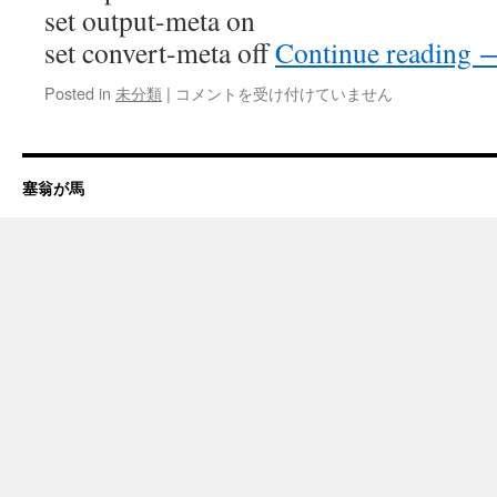
set output-meta on
set convert-meta off
Continue reading
Leopard
Posted in
未分類
|
コメントを受け付けていません
メ
モ
(4)
は
塞翁が馬