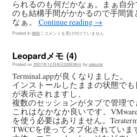
られるのも何だかなぁ。まぁ自分
のも結構手間がかかるので手間賃
なぁ。
Continue reading
→
電
Posted in
物欲
|
コメントを受け付けていません
子
読
書
Leopardメモ (4)
端
末
Posted on
2007年12月8日22時38分
by
sakurai
は
Terminal.appが良くなりました。
インストールしたままの状態でも
が表示されますし、
複数のセッションがタブで管理で
これはなかなか良いです。VMwarefusi
を使う必要はありません。Terate
TWCCを使ってタブ化されていま