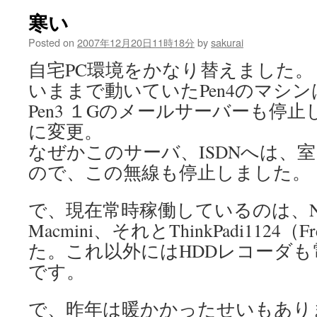
境
寒い
は
Posted on
2007年12月20日11時18分
by
sakurai
自宅PC環境をかなり替えました。
いままで動いていたPen4のマシ
Pen3 １Gのメールサーバーも停
に変更。
なぜかこのサーバ、ISDNへは、室
ので、この無線も停止しました。
で、現在常時稼働しているのは、N
Macmini、それとThinkPadi1124
た。これ以外にはHDDレコーダ
です。
で、昨年は暖かかったせいもあり