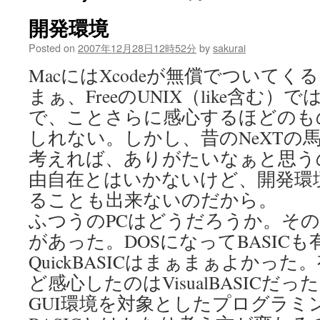
開発環境
Posted on
2007年12月28日12時52分
by
sakurai
MacにはXcodeが無償でついてく
まぁ、FreeのUNIX（like含む）
で、ことさらに感心するほどのも
しれない。しかし、昔のNeXTの
考えれば、ありがたいなぁと思う
由自在とはいかないけど、開発環
ることも出来ないのだから。
ふつうのPCはどうだろうか。そのそ
があった。DOSになってBASICも
QuickBASICはまぁまぁよかっ
ど感心したのはVisualBASICだっ
GUI環境を対象としたプログラミ