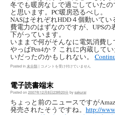
冬でも暖房なしで過ごしていたの
と思います。PC暖房恐るべし。
NASはそれぞれHDD４個動いて
費電力のはずなのですが、UPSの
下がっています。
いままで何がそんなに電気消費し
やっぱPen4か？ これに内蔵してい
いだったのかもしれない。
Contin
寒
Posted in
未分類
|
コメントを受け付けていません
い
は
電子読書端末
Posted on
2007年12月8日23時20分
by
sakurai
ちょっと前のニュースですがAmazon
発売されたそうですね。
http://www