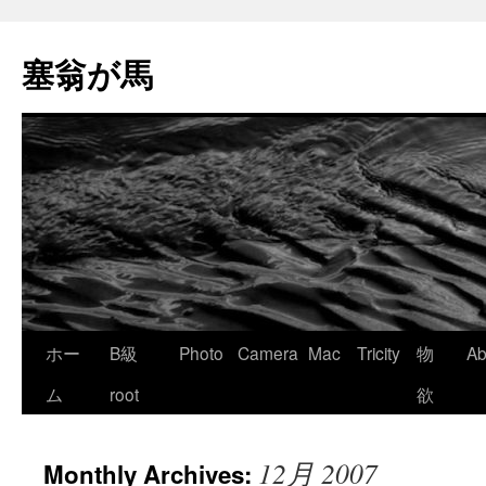
塞翁が馬
Skip
ホー
B級
Photo
Camera
Mac
Tricity
物
Ab
to
ム
root
欲
content
12月 2007
Monthly Archives: